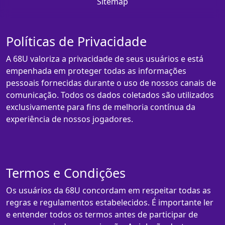
Sitemap
Políticas de Privacidade
A 68U valoriza a privacidade de seus usuários e está
empenhada em proteger todas as informações
pessoais fornecidas durante o uso de nossos canais de
comunicação. Todos os dados coletados são utilizados
exclusivamente para fins de melhoria contínua da
experiência de nossos jogadores.
Termos e Condições
Os usuários da 68U concordam em respeitar todas as
regras e regulamentos estabelecidos. É importante ler
e entender todos os termos antes de participar de