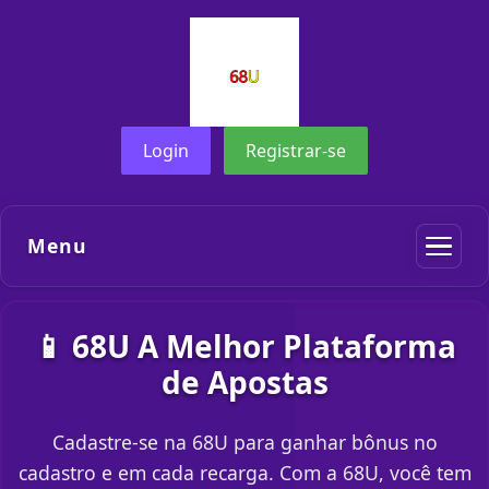
Login
Registrar-se
Menu
📱 68U A Melhor Plataforma
de Apostas
Cadastre-se na 68U para ganhar bônus no
cadastro e em cada recarga. Com a 68U, você tem