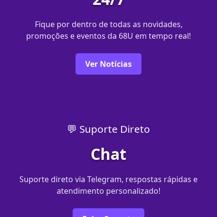
Fique por dentro de todas as novidades,
promoções e eventos da 68U em tempo real!
Ver Notícias
💬 Suporte Direto
Chat
Suporte direto via Telegram, respostas rápidas e
atendimento personalizado!