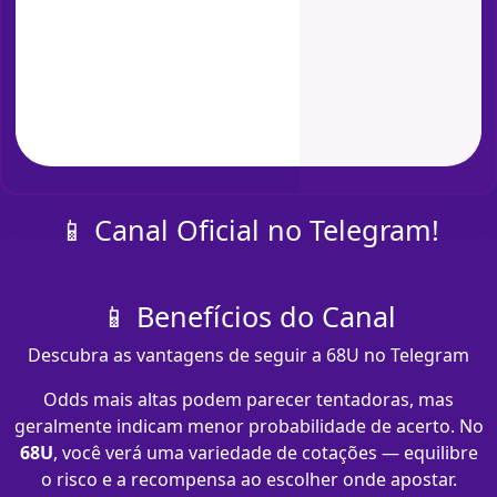
📱 Canal Oficial no Telegram!
📱 Benefícios do Canal
Descubra as vantagens de seguir a 68U no Telegram
Odds mais altas podem parecer tentadoras, mas
geralmente indicam menor probabilidade de acerto. No
68U
, você verá uma variedade de cotações — equilibre
o risco e a recompensa ao escolher onde apostar.