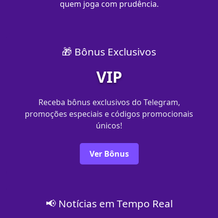
quem joga com prudência.
🎁 Bônus Exclusivos
VIP
Receba bônus exclusivos do Telegram,
promoções especiais e códigos promocionais
únicos!
Ver Bônus
📢 Notícias em Tempo Real