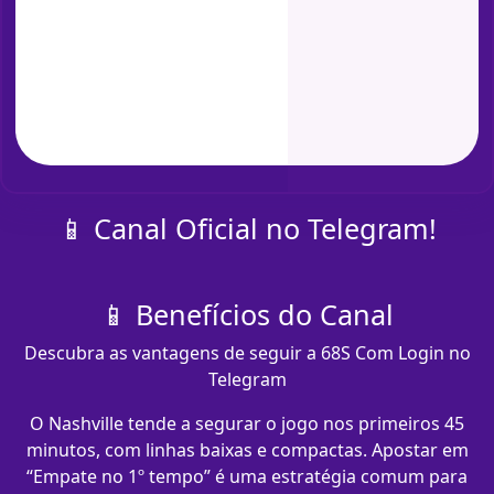
📱 Canal Oficial no Telegram!
📱 Benefícios do Canal
Descubra as vantagens de seguir a 68S Com Login no
Telegram
O Nashville tende a segurar o jogo nos primeiros 45
minutos, com linhas baixas e compactas. Apostar em
“Empate no 1º tempo” é uma estratégia comum para