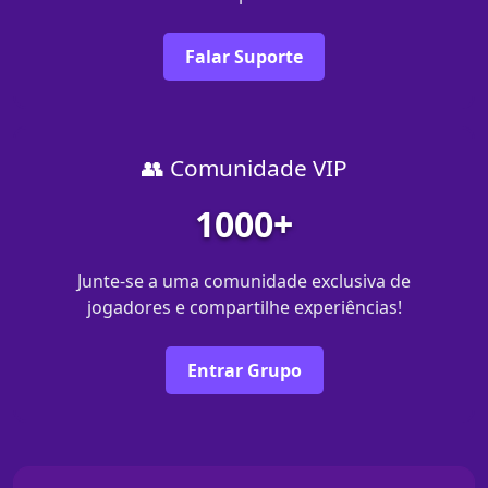
Falar Suporte
👥 Comunidade VIP
1000+
Junte-se a uma comunidade exclusiva de
jogadores e compartilhe experiências!
Entrar Grupo