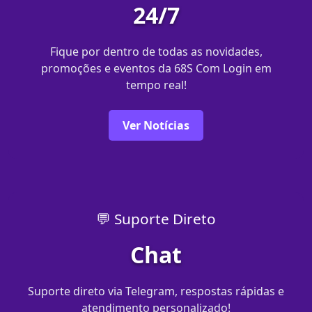
24/7
Fique por dentro de todas as novidades,
promoções e eventos da 68S Com Login em
tempo real!
Ver Notícias
💬 Suporte Direto
Chat
Suporte direto via Telegram, respostas rápidas e
atendimento personalizado!