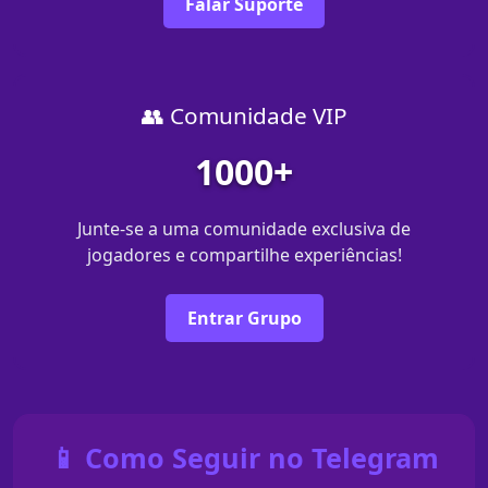
Falar Suporte
👥 Comunidade VIP
1000+
Junte-se a uma comunidade exclusiva de
jogadores e compartilhe experiências!
Entrar Grupo
📱 Como Seguir no Telegram