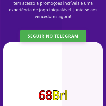
tem acesso a promoções incríveis e uma
experiência de jogo inigualável. Junte-se aos
vencedores agora!
SEGUIR NO TELEGRAM