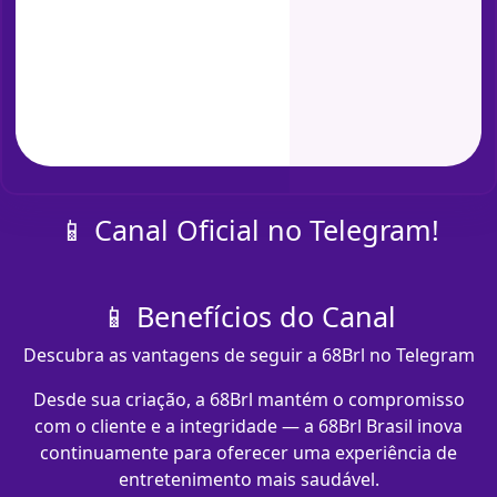
📱 Canal Oficial no Telegram!
📱 Benefícios do Canal
Descubra as vantagens de seguir a 68Brl no Telegram
Desde sua criação, a 68Brl mantém o compromisso
com o cliente e a integridade — a 68Brl Brasil inova
continuamente para oferecer uma experiência de
entretenimento mais saudável.