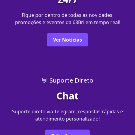
Fique por dentro de todas as novidades,
promoções e eventos da 68Brl em tempo real!
Ver Notícias
💬 Suporte Direto
Chat
Suporte direto via Telegram, respostas rápidas e
atendimento personalizado!