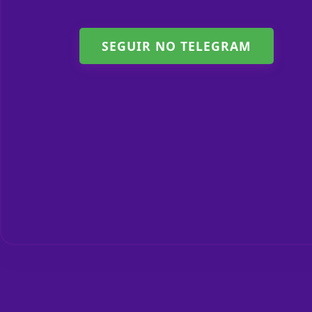
SEGUIR NO TELEGRAM