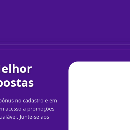
Melhor
postas
bônus no cadastro e em
em acesso a promoções
ualável. Junte-se aos