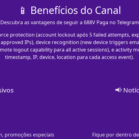
📱 Benefícios do Canal
Descubra as vantagens de seguir a 688V Paga no Telegram
orce protection (account lockout após 5 failed attempts, exp
a approved IPs), device recognition (new device triggers ema
te logout capability para all active sessions), e activity
timestamp, IP, device, location para cada access event).
sivos
📢 Notí
m, promoções especiais
Fique por dentro d