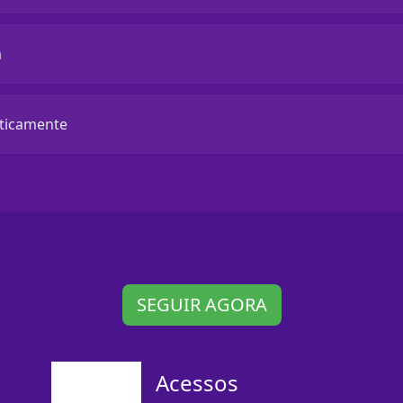
a
aticamente
SEGUIR AGORA
Acessos