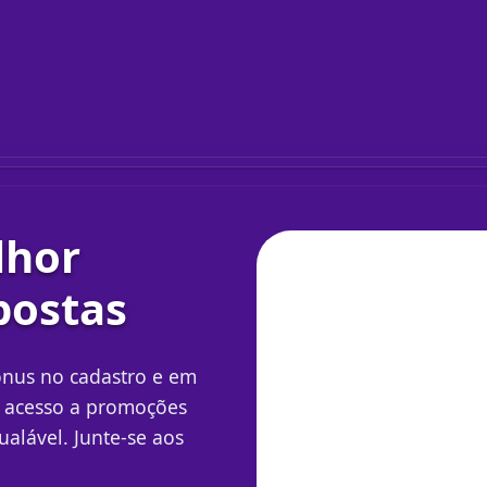
lhor
postas
ônus no cadastro e em
m acesso a promoções
ualável. Junte-se aos