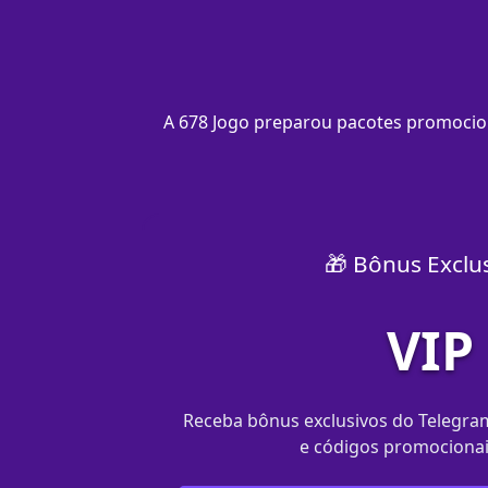
A 678 Jogo preparou pacotes promocio
🎁 Bônus Exclu
VIP
Receba bônus exclusivos do Telegra
e códigos promocionai