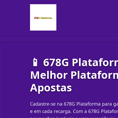
📱 678G Platafo
Melhor Platafor
Apostas
Cadastre-se na 678G Plataforma para g
e em cada recarga. Com a 678G Platafo