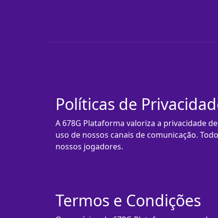
Políticas de Privacida
A 678G Plataforma valoriza a privacidade d
uso de nossos canais de comunicação. Todos
nossos jogadores.
Termos e Condições