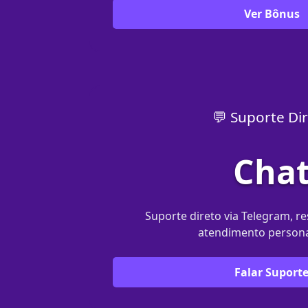
Ver Bônus
💬 Suporte Di
Cha
Suporte direto via Telegram, r
atendimento persona
Falar Suport