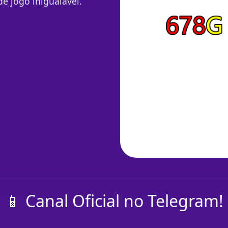
e jogo inigualável.
📱 Canal Oficial no Telegram!