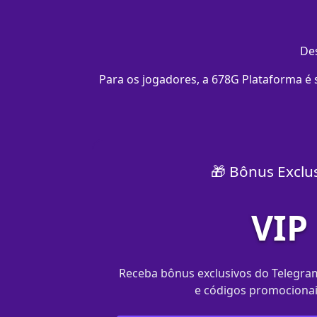
De
Para os jogadores, a 678G Plataforma é 
🎁 Bônus Exclu
VIP
Receba bônus exclusivos do Telegra
e códigos promocionai