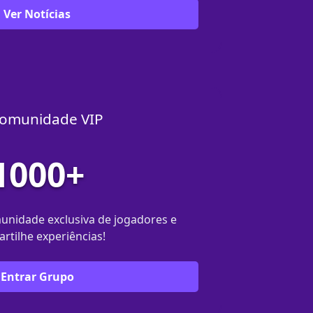
Ver Notícias
Comunidade VIP
1000+
unidade exclusiva de jogadores e
rtilhe experiências!
Entrar Grupo