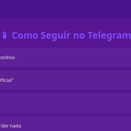
📱 Como Seguir no Telegram
ositivo
icial"
erder nada