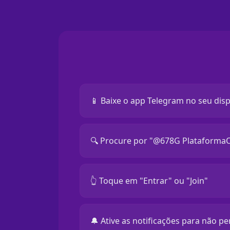
📱 Baixe o app Telegram no seu disp
🔍 Procure por "@678G PlataformaOf
👆 Toque em "Entrar" ou "Join"
🔔 Ative as notificações para não p