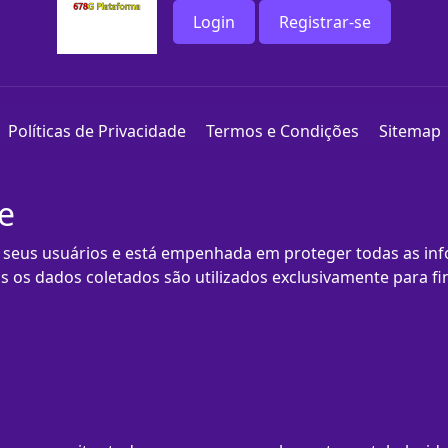
Login
Registrar-se
Políticas de Privacidade
Termos e Condições
Sitemap
de
e seus usuários e está empenhada em proteger todas as in
 os dados coletados são utilizados exclusivamente para fi