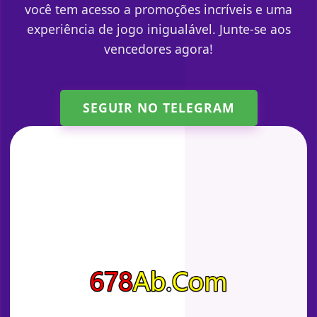
você tem acesso a promoções incríveis e uma
experiência de jogo inigualável. Junte-se aos
vencedores agora!
SEGUIR NO TELEGRAM