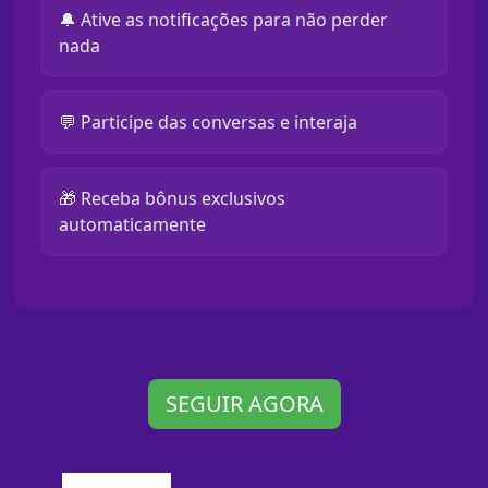
🔔 Ative as notificações para não perder
nada
💬 Participe das conversas e interaja
🎁 Receba bônus exclusivos
automaticamente
SEGUIR AGORA