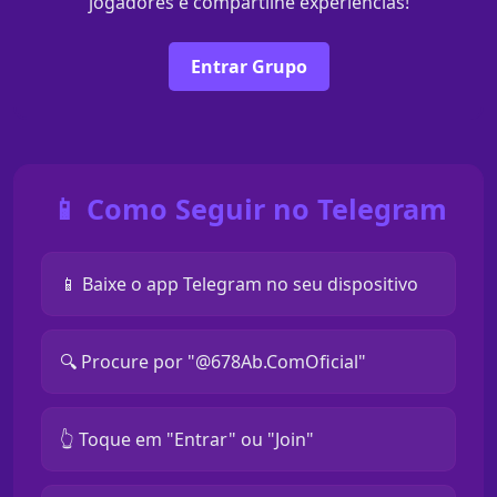
jogadores e compartilhe experiências!
Entrar Grupo
📱 Como Seguir no Telegram
📱 Baixe o app Telegram no seu dispositivo
🔍 Procure por "@678Ab.ComOficial"
👆 Toque em "Entrar" ou "Join"