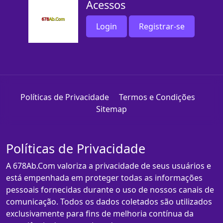
Acessos
Login
Registrar-se
Políticas de Privacidade
Termos e Condições
Sitemap
Políticas de Privacidade
A 678Ab.Com valoriza a privacidade de seus usuários e
está empenhada em proteger todas as informações
pessoais fornecidas durante o uso de nossos canais de
comunicação. Todos os dados coletados são utilizados
exclusivamente para fins de melhoria contínua da