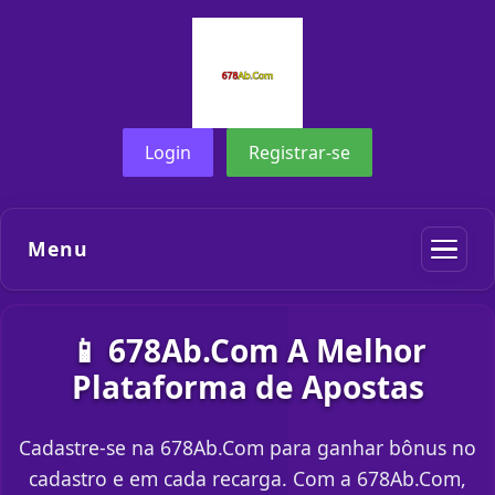
Login
Registrar-se
Menu
📱 678Ab.Com A Melhor
Plataforma de Apostas
Cadastre-se na 678Ab.Com para ganhar bônus no
cadastro e em cada recarga. Com a 678Ab.Com,