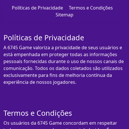
Políticas de Privacidade
Termos e Condições
Sitemap
Políticas de Privacidade
A 6745 Game valoriza a privacidade de seus usuários e
está empenhada em proteger todas as informações
pessoais fornecidas durante o uso de nossos canais de
comunicação. Todos os dados coletados são utilizados
exclusivamente para fins de melhoria contínua da
experiência de nossos jogadores.
Termos e Condições
Os usuários da 6745 Game concordam em respeitar