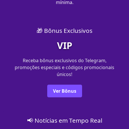
mínima.
🎁 Bônus Exclusivos
VIP
Receba bônus exclusivos do Telegram,
promoções especiais e códigos promocionais
únicos!
Ver Bônus
📢 Notícias em Tempo Real