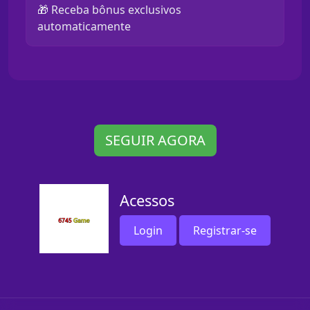
🎁 Receba bônus exclusivos
automaticamente
SEGUIR AGORA
Acessos
Login
Registrar-se