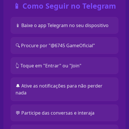
📱 Como Seguir no Telegram
📱 Baixe o app Telegram no seu dispositivo
🔍 Procure por "@6745 GameOficial"
👆 Toque em "Entrar" ou "Join"
🔔 Ative as notificações para não perder
nada
💬 Participe das conversas e interaja