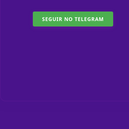
SEGUIR NO TELEGRAM