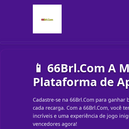
📱 66Brl.Com A 
Plataforma de A
Cadastre-se na 66Brl.Com para ganhar 
cada recarga. Com a 66Brl.Com, você t
incríveis e uma experiência de jogo inig
vencedores agora!