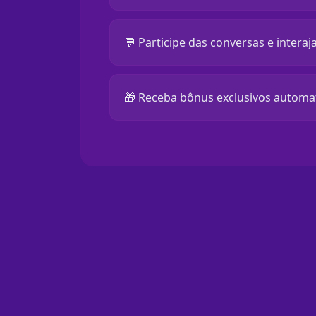
💬 Participe das conversas e interaj
🎁 Receba bônus exclusivos autom