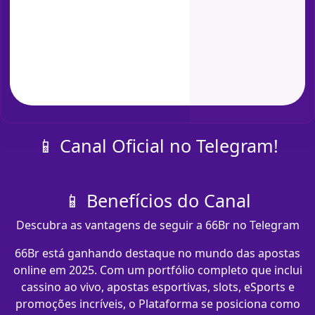
📱 Canal Oficial no Telegram!
📱 Benefícios do Canal
Descubra as vantagens de seguir a 66Br no Telegram
66Br está ganhando destaque no mundo das apostas
online em 2025. Com um portfólio completo que inclui
cassino ao vivo, apostas esportivas, slots, eSports e
promoções incríveis, o Plataforma se posiciona como