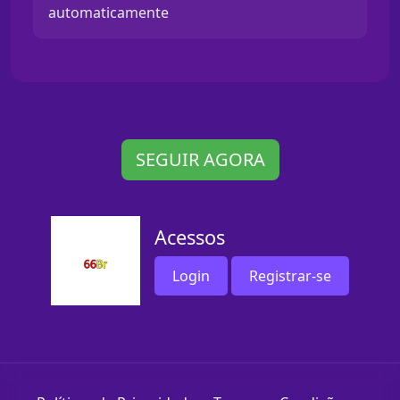
automaticamente
SEGUIR AGORA
Acessos
Login
Registrar-se