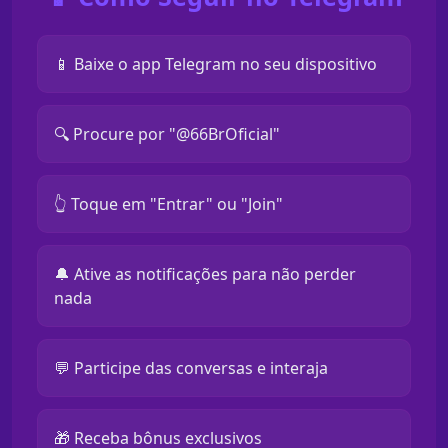
📱 Baixe o app Telegram no seu dispositivo
🔍 Procure por "@66BrOficial"
👆 Toque em "Entrar" ou "Join"
🔔 Ative as notificações para não perder
nada
💬 Participe das conversas e interaja
🎁 Receba bônus exclusivos