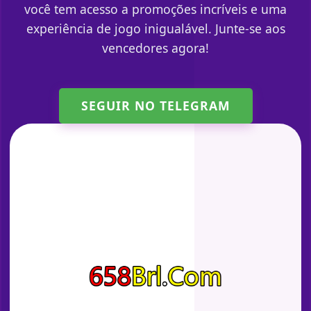
você tem acesso a promoções incríveis e uma
experiência de jogo inigualável. Junte-se aos
vencedores agora!
SEGUIR NO TELEGRAM