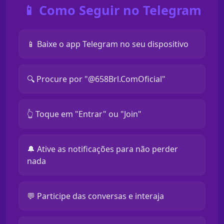
📱 Como Seguir no Telegram
📱 Baixe o app Telegram no seu dispositivo
🔍 Procure por "@658Brl.ComOficial"
👆 Toque em "Entrar" ou "Join"
🔔 Ative as notificações para não perder
nada
💬 Participe das conversas e interaja