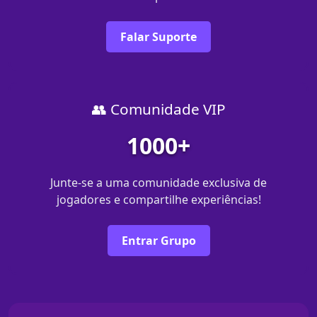
Falar Suporte
👥 Comunidade VIP
1000+
Junte-se a uma comunidade exclusiva de
jogadores e compartilhe experiências!
Entrar Grupo