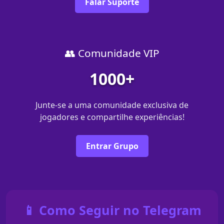
Falar Suporte
👥 Comunidade VIP
1000+
Junte-se a uma comunidade exclusiva de
jogadores e compartilhe experiências!
Entrar Grupo
📱 Como Seguir no Telegram