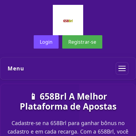
Login
Registrar-se
Menu
📱 658Brl A Melhor
Plataforma de Apostas
Cadastre-se na 658Brl para ganhar bônus no
cadastro e em cada recarga. Com a 658Brl, você