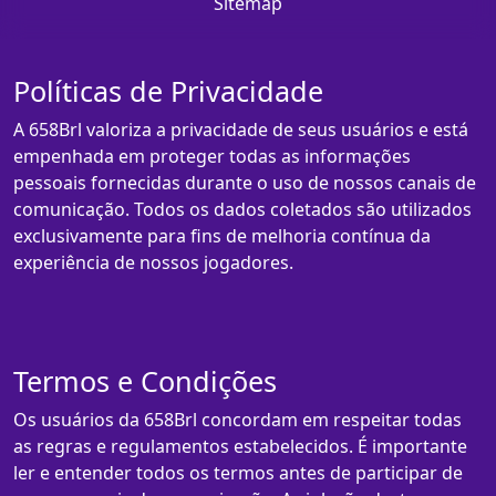
Sitemap
Políticas de Privacidade
A 658Brl valoriza a privacidade de seus usuários e está
empenhada em proteger todas as informações
pessoais fornecidas durante o uso de nossos canais de
comunicação. Todos os dados coletados são utilizados
exclusivamente para fins de melhoria contínua da
experiência de nossos jogadores.
Termos e Condições
Os usuários da 658Brl concordam em respeitar todas
as regras e regulamentos estabelecidos. É importante
ler e entender todos os termos antes de participar de