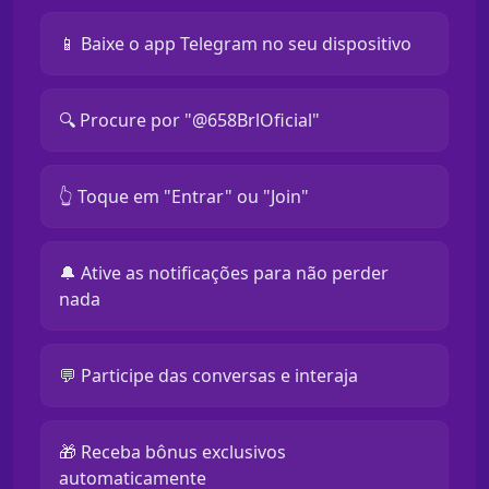
📱 Baixe o app Telegram no seu dispositivo
🔍 Procure por "@658BrlOficial"
👆 Toque em "Entrar" ou "Join"
🔔 Ative as notificações para não perder
nada
💬 Participe das conversas e interaja
🎁 Receba bônus exclusivos
automaticamente