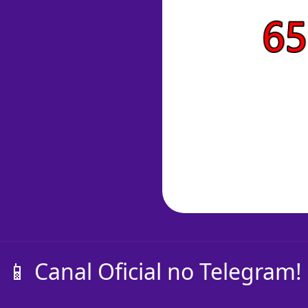
📱 Canal Oficial no Telegram!