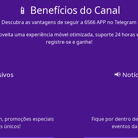
📱 Benefícios do Canal
Descubra as vantagens de seguir a 6566 APP no Telegram
roveita uma experiência móvel otimizada, suporte 24 horas
registre-se e ganhe!
sivos
📢 Notí
m, promoções especiais
Fique por dentro d
s únicos!
eventos da