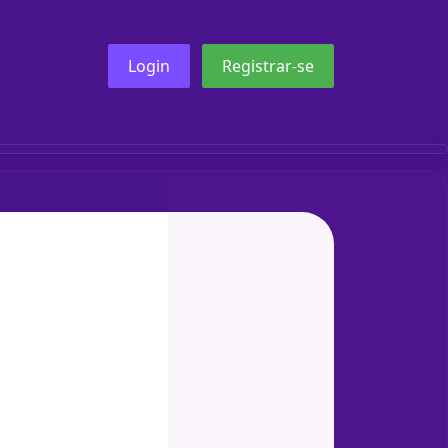
Login
Registrar-se