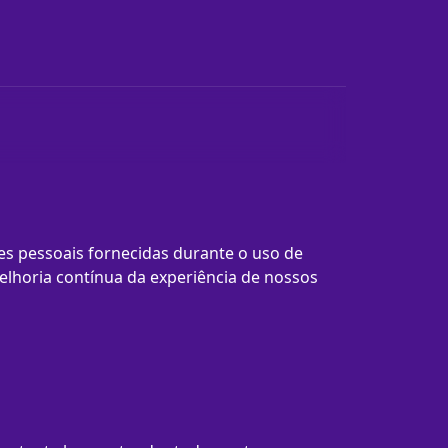
es pessoais fornecidas durante o uso de
elhoria contínua da experiência de nossos