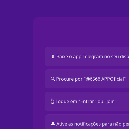
📱 Baixe o app Telegram no seu disp
🔍 Procure por "@6566 APPOficial"
👆 Toque em "Entrar" ou "Join"
🔔 Ative as notificações para não p