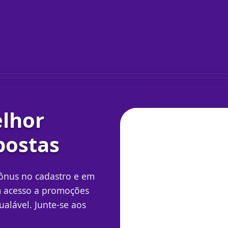
elhor
postas
ônus no cadastro e em
m acesso a promoções
ualável. Junte-se aos