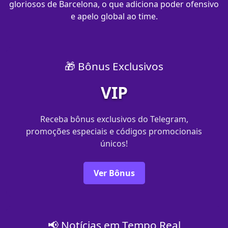
gloriosos de Barcelona, o que adiciona poder ofensivo
e apelo global ao time.
🎁 Bônus Exclusivos
VIP
Receba bônus exclusivos do Telegram,
promoções especiais e códigos promocionais
únicos!
Ver Bônus
📢 Notícias em Tempo Real