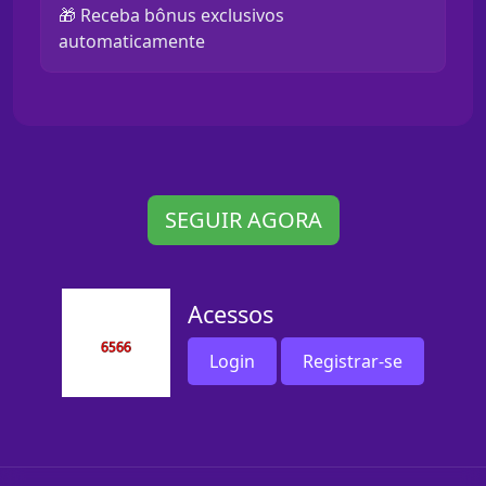
🎁 Receba bônus exclusivos
automaticamente
SEGUIR AGORA
Acessos
Login
Registrar-se