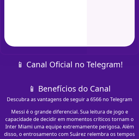
📱 Canal Oficial no Telegram!
📱 Benefícios do Canal
Descubra as vantagens de seguir a 6566 no Telegram
Messi é o grande diferencial. Sua leitura de jogo e
capacidade de decidir em momentos críticos tornam o
Inter Miami uma equipe extremamente perigosa. Além
disso, o entrosamento com Suárez relembra os tempos