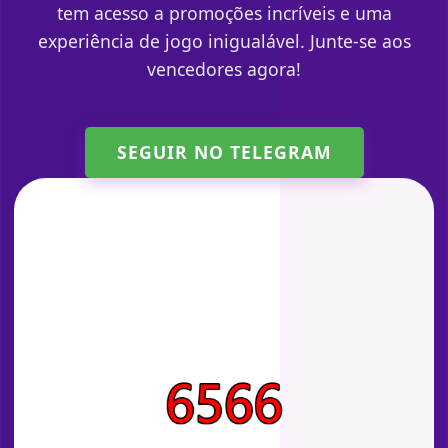
tem acesso a promoções incríveis e uma
experiência de jogo inigualável. Junte-se aos
vencedores agora!
SEGUIR NO TELEGRAM