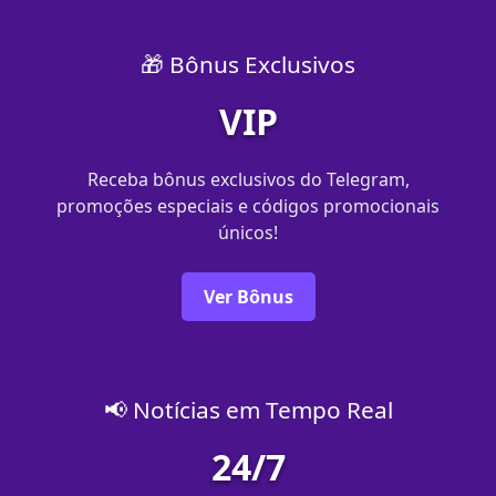
🎁 Bônus Exclusivos
VIP
Receba bônus exclusivos do Telegram,
promoções especiais e códigos promocionais
únicos!
Ver Bônus
📢 Notícias em Tempo Real
24/7