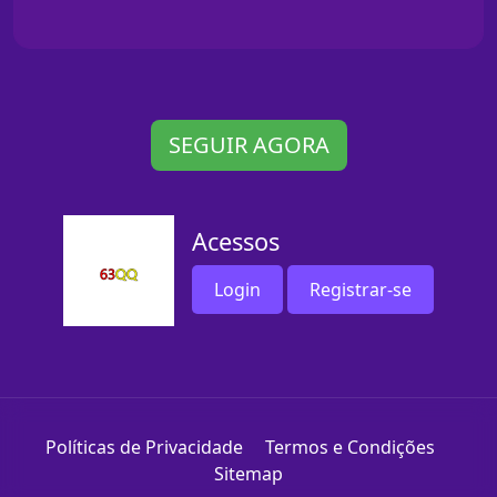
SEGUIR AGORA
Acessos
Login
Registrar-se
Políticas de Privacidade
Termos e Condições
Sitemap