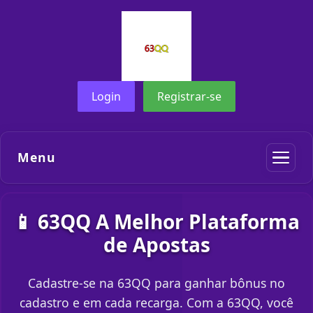
Login
Registrar-se
Menu
📱 63QQ A Melhor Plataforma
de Apostas
Cadastre-se na 63QQ para ganhar bônus no
cadastro e em cada recarga. Com a 63QQ, você