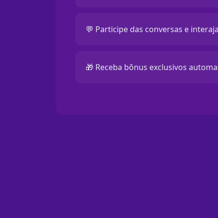
💬 Participe das conversas e interaj
🎁 Receba bônus exclusivos autom