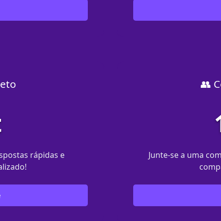
reto
👥 
t
espostas rápidas e
Junte-se a uma com
lizado!
compa
e