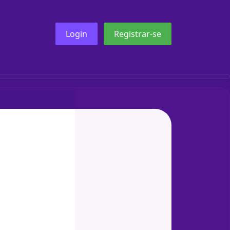
Login
Registrar-se