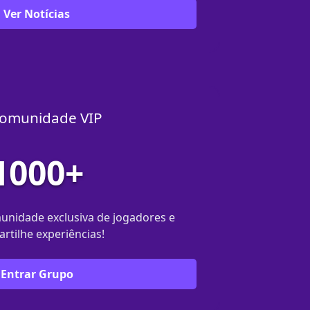
Ver Notícias
Comunidade VIP
1000+
unidade exclusiva de jogadores e
rtilhe experiências!
Entrar Grupo