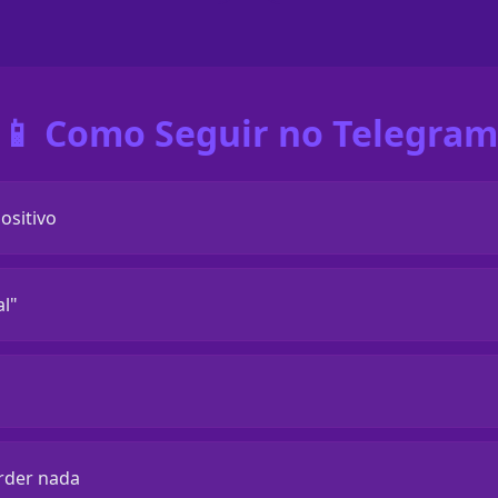
📱 Como Seguir no Telegram
ositivo
l"
erder nada