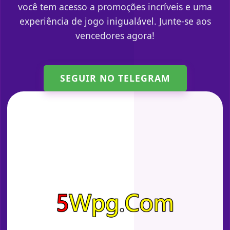
você tem acesso a promoções incríveis e uma
experiência de jogo inigualável. Junte-se aos
vencedores agora!
SEGUIR NO TELEGRAM