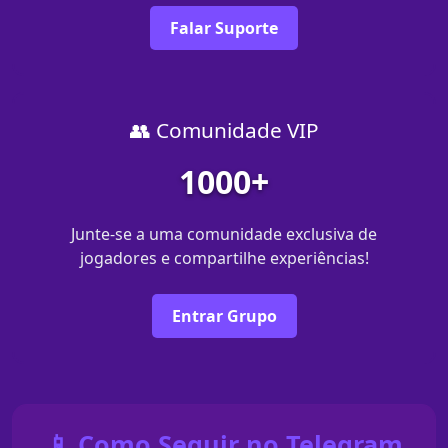
Falar Suporte
👥 Comunidade VIP
1000+
Junte-se a uma comunidade exclusiva de
jogadores e compartilhe experiências!
Entrar Grupo
📱 Como Seguir no Telegram