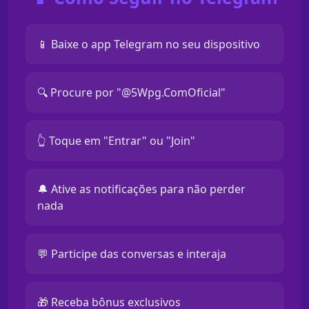
📱 Baixe o app Telegram no seu dispositivo
🔍 Procure por "@5Wpg.ComOficial"
👆 Toque em "Entrar" ou "Join"
🔔 Ative as notificações para não perder
nada
💬 Participe das conversas e interaja
🎁 Receba bônus exclusivos