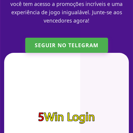
você tem acesso a promoções incríveis e uma
experiência de jogo inigualável. Junte-se aos
vencedores agora!
SEGUIR NO TELEGRAM