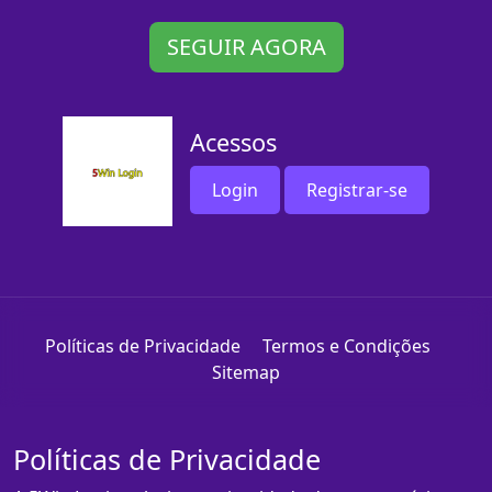
SEGUIR AGORA
Acessos
Login
Registrar-se
Políticas de Privacidade
Termos e Condições
Sitemap
Políticas de Privacidade