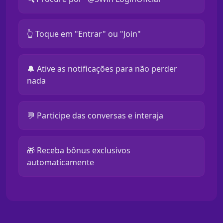
👆 Toque em "Entrar" ou "Join"
🔔 Ative as notificações para não perder
nada
💬 Participe das conversas e interaja
🎁 Receba bônus exclusivos
automaticamente