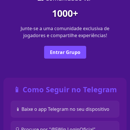
1000+
Junte-se a uma comunidade exclusiva de
jogadores e compartilhe experiências!
Entrar Grupo
📱 Como Seguir no Telegram
📱 Baixe o app Telegram no seu dispositivo
🔍 Procure por "@5Win LoginOficial"