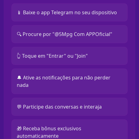
📱 Baixe o app Telegram no seu dispositivo
🔍 Procure por "@5Mpg Com APPOficial"
👆 Toque em "Entrar" ou "Join"
🔔 Ative as notificações para não perder
nada
💬 Participe das conversas e interaja
🎁 Receba bônus exclusivos
automaticamente