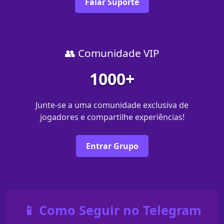
Falar Suporte
👥 Comunidade VIP
1000+
Junte-se a uma comunidade exclusiva de
jogadores e compartilhe experiências!
Entrar Grupo
📱 Como Seguir no Telegram