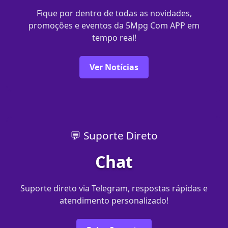
Fique por dentro de todas as novidades,
promoções e eventos da 5Mpg Com APP em
tempo real!
Ver Notícias
💬 Suporte Direto
Chat
Suporte direto via Telegram, respostas rápidas e
atendimento personalizado!