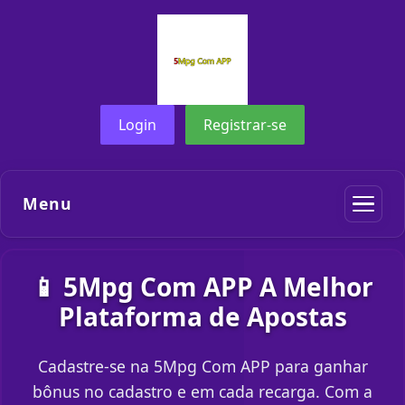
Login
Registrar-se
Menu
📱 5Mpg Com APP A Melhor
Plataforma de Apostas
Cadastre-se na 5Mpg Com APP para ganhar
bônus no cadastro e em cada recarga. Com a