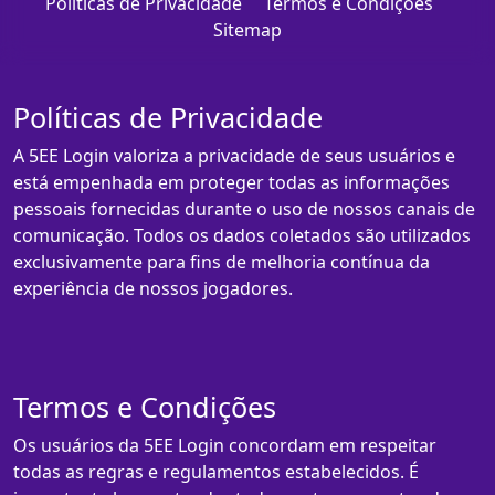
Políticas de Privacidade
Termos e Condições
Sitemap
Políticas de Privacidade
A 5EE Login valoriza a privacidade de seus usuários e
está empenhada em proteger todas as informações
pessoais fornecidas durante o uso de nossos canais de
comunicação. Todos os dados coletados são utilizados
exclusivamente para fins de melhoria contínua da
experiência de nossos jogadores.
Termos e Condições
Os usuários da 5EE Login concordam em respeitar
todas as regras e regulamentos estabelecidos. É