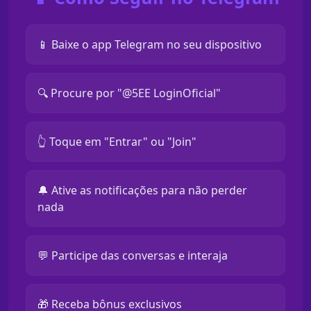
📱 Baixe o app Telegram no seu dispositivo
🔍 Procure por "@5EE LoginOficial"
👆 Toque em "Entrar" ou "Join"
🔔 Ative as notificações para não perder
nada
💬 Participe das conversas e interaja
🎁 Receba bônus exclusivos