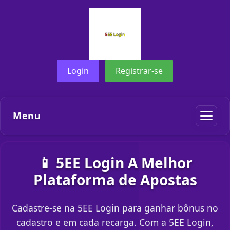
Login
Registrar-se
Menu
📱 5EE Login A Melhor
Plataforma de Apostas
Cadastre-se na 5EE Login para ganhar bônus no
cadastro e em cada recarga. Com a 5EE Login,