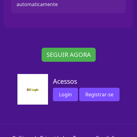
automaticamente
SEGUIR AGORA
Acessos
Login
Registrar-se