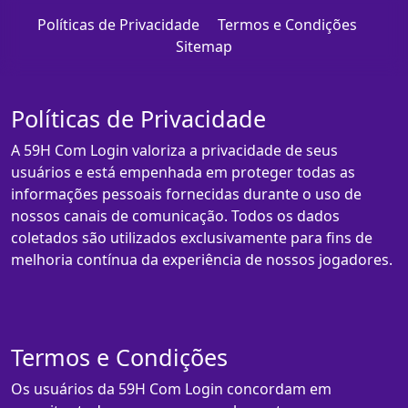
Políticas de Privacidade
Termos e Condições
Sitemap
Políticas de Privacidade
A 59H Com Login valoriza a privacidade de seus
usuários e está empenhada em proteger todas as
informações pessoais fornecidas durante o uso de
nossos canais de comunicação. Todos os dados
coletados são utilizados exclusivamente para fins de
melhoria contínua da experiência de nossos jogadores.
Termos e Condições
Os usuários da 59H Com Login concordam em