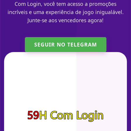
Com Login, você tem acesso a promoções
incríveis e uma experiência de jogo inigualável.
Junte-se aos vencedores agora!
SEGUIR NO TELEGRAM