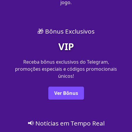
jogo.
🎁 Bônus Exclusivos
VIP
Receba bônus exclusivos do Telegram,
promoções especiais e códigos promocionais
únicos!
Ver Bônus
📢 Notícias em Tempo Real