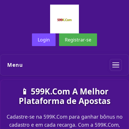
Login
Registrar-se
Menu
📱 599K.Com A Melhor
Plataforma de Apostas
Cadastre-se na 599K.Com para ganhar bônus no
cadastro e em cada recarga. Com a 599K.Com,