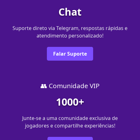
Chat
Suporte direto via Telegram, respostas rápidas e
atendimento personalizado!
Falar Suporte
👥 Comunidade VIP
1000+
Junte-se a uma comunidade exclusiva de
jogadores e compartilhe experiências!