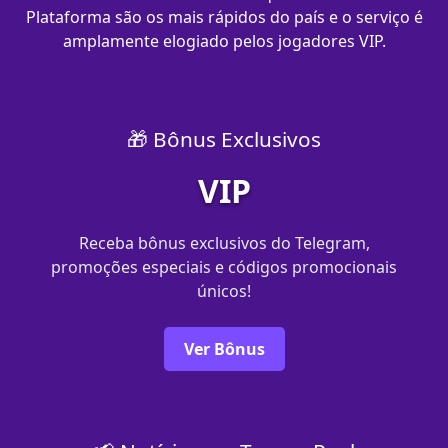
Plataforma são os mais rápidos do país e o serviço é
amplamente elogiado pelos jogadores VIP.
🎁 Bônus Exclusivos
VIP
Receba bônus exclusivos do Telegram,
promoções especiais e códigos promocionais
únicos!
Ver Bônus