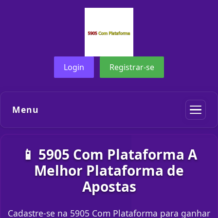
Login
Registrar-se
Menu
📱 5905 Com Plataforma A
Melhor Plataforma de
Apostas
Cadastre-se na 5905 Com Plataforma para ganhar