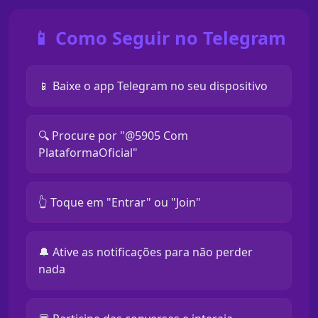
📱 Como Seguir no Telegram
📱 Baixe o app Telegram no seu dispositivo
🔍 Procure por "@5905 Com
PlataformaOficial"
👆 Toque em "Entrar" ou "Join"
🔔 Ative as notificações para não perder
nada