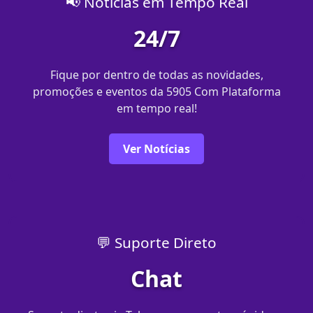
📢 Notícias em Tempo Real
24/7
Fique por dentro de todas as novidades,
promoções e eventos da 5905 Com Plataforma
em tempo real!
Ver Notícias
💬 Suporte Direto
Chat