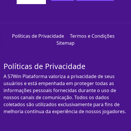
Políticas de Privacidade
Termos e Condições
Sitemap
Políticas de Privacidade
A 57Win Plataforma valoriza a privacidade de seus
usuários e está empenhada em proteger todas as
informações pessoais fornecidas durante o uso de
nossos canais de comunicação. Todos os dados
coletados são utilizados exclusivamente para fins de
melhoria contínua da experiência de nossos jogadores.