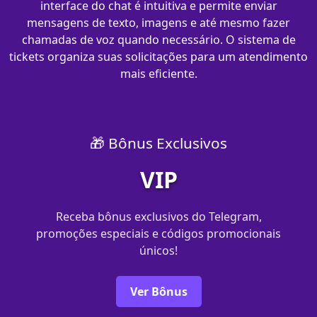
interface do chat é intuitiva e permite enviar
mensagens de texto, imagens e até mesmo fazer
chamadas de voz quando necessário. O sistema de
tickets organiza suas solicitações para um atendimento
mais eficiente.
🎁 Bônus Exclusivos
VIP
Receba bônus exclusivos do Telegram,
promoções especiais e códigos promocionais
únicos!
Ver Bônus