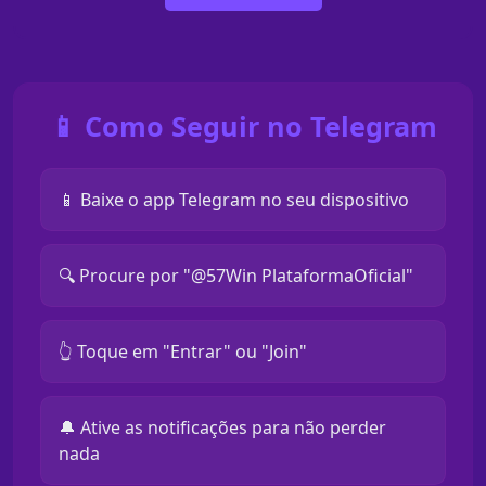
📱 Como Seguir no Telegram
📱 Baixe o app Telegram no seu dispositivo
🔍 Procure por "@57Win PlataformaOficial"
👆 Toque em "Entrar" ou "Join"
🔔 Ative as notificações para não perder
nada