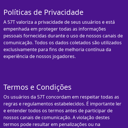
Políticas de Privacidade
A 57T valoriza a privacidade de seus usuários e está
empenhada em proteger todas as informações
pessoais fornecidas durante o uso de nossos canais de
comunicação. Todos os dados coletados são utilizados
exclusivamente para fins de melhoria contínua da
experiência de nossos jogadores.
Termos e Condições
Os usuários da 57T concordam em respeitar todas as
regras e regulamentos estabelecidos. É importante ler
e entender todos os termos antes de participar de
nossos canais de comunicação. A violação destes
termos pode resultar em penalizações ou na