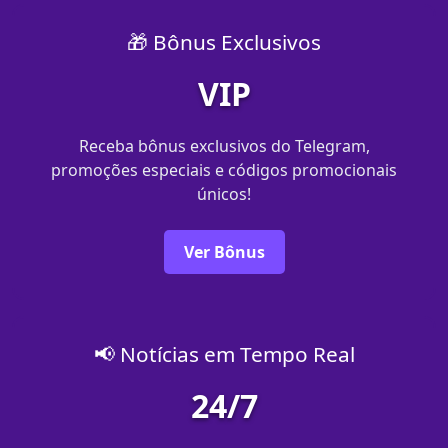
🎁 Bônus Exclusivos
VIP
Receba bônus exclusivos do Telegram,
promoções especiais e códigos promocionais
únicos!
Ver Bônus
📢 Notícias em Tempo Real
24/7