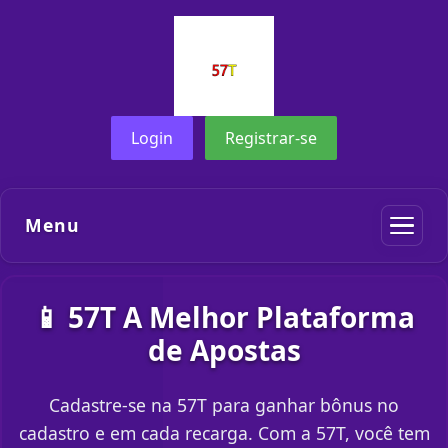
Login
Registrar-se
Menu
📱 57T A Melhor Plataforma
de Apostas
Cadastre-se na 57T para ganhar bônus no
cadastro e em cada recarga. Com a 57T, você tem