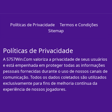
Políticas de Privacidade
Termos e Condições
Sitemap
Políticas de Privacidade
A 5757Win.Com valoriza a privacidade de seus usuários
e está empenhada em proteger todas as informações
pessoais fornecidas durante o uso de nossos canais de
comunicação. Todos os dados coletados são utilizados
exclusivamente para fins de melhoria contínua da
experiência de nossos jogadores.