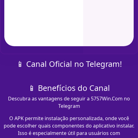
📱 Canal Oficial no Telegram!
📱 Benefícios do Canal
Descubra as vantagens de seguir a 5757Win.Com no
Telegram
O APK permite instalação personalizada, onde você
pode escolher quais componentes do aplicativo instalar.
Isso é especialmente útil para usuários com