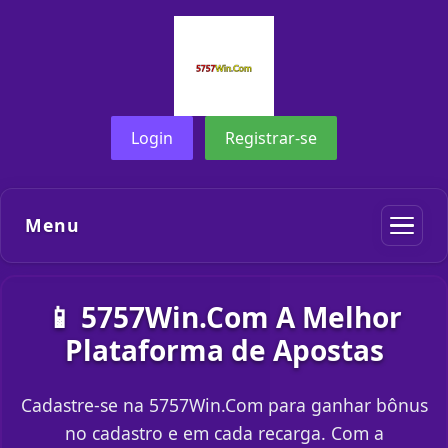
Login
Registrar-se
Menu
📱 5757Win.Com A Melhor
Plataforma de Apostas
Cadastre-se na 5757Win.Com para ganhar bônus
no cadastro e em cada recarga. Com a