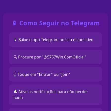
📱 Como Seguir no Telegram
📱 Baixe o app Telegram no seu dispositivo
🔍 Procure por "@5757Win.ComOficial"
👆 Toque em "Entrar" ou "Join"
🔔 Ative as notificações para não perder
nada