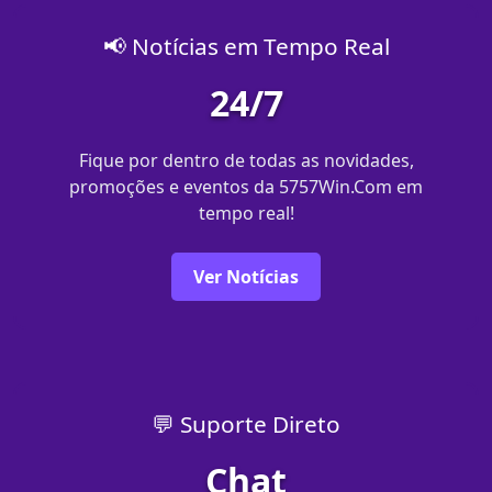
📢 Notícias em Tempo Real
24/7
Fique por dentro de todas as novidades,
promoções e eventos da 5757Win.Com em
tempo real!
Ver Notícias
💬 Suporte Direto
Chat