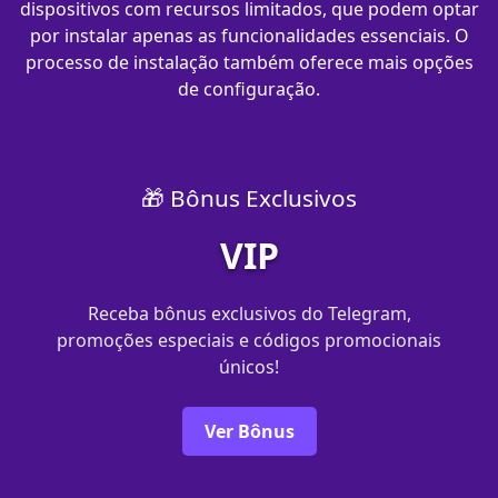
dispositivos com recursos limitados, que podem optar
por instalar apenas as funcionalidades essenciais. O
processo de instalação também oferece mais opções
de configuração.
🎁 Bônus Exclusivos
VIP
Receba bônus exclusivos do Telegram,
promoções especiais e códigos promocionais
únicos!
Ver Bônus