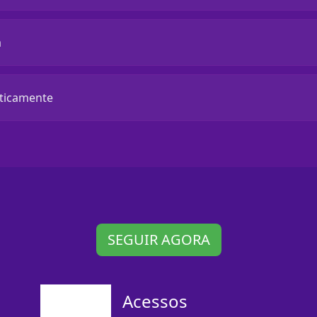
a
aticamente
SEGUIR AGORA
Acessos