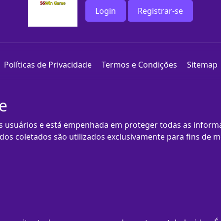
Login
Registrar-se
Políticas de Privacidade
Termos e Condições
Sitemap
de
us usuários e está empenhada em proteger todas as inform
os coletados são utilizados exclusivamente para fins de m