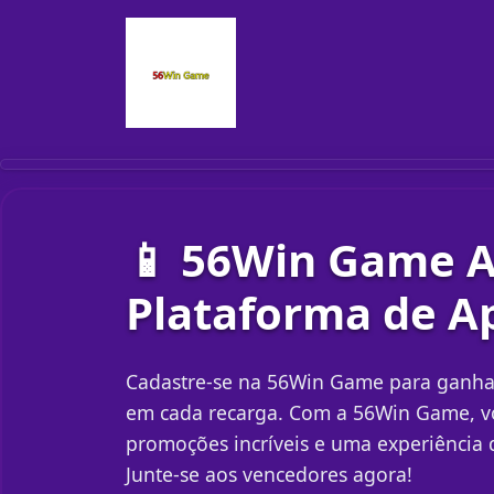
📱 56Win Game 
Plataforma de A
Cadastre-se na 56Win Game para ganha
em cada recarga. Com a 56Win Game, v
promoções incríveis e uma experiência d
Junte-se aos vencedores agora!