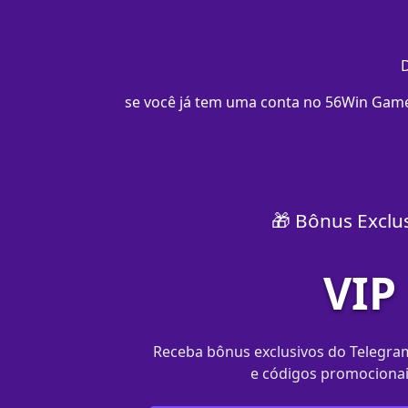
se você já tem uma conta no 56Win Game
🎁 Bônus Exclu
VIP
Receba bônus exclusivos do Telegra
e códigos promocionai