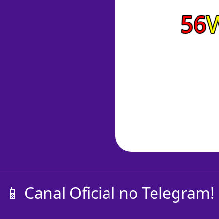
📱 Canal Oficial no Telegram!