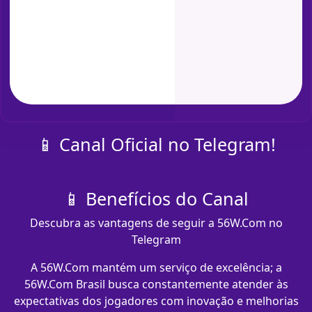
📱 Canal Oficial no Telegram!
📱 Benefícios do Canal
Descubra as vantagens de seguir a 56W.Com no
Telegram
A 56W.Com mantém um serviço de excelência; a
56W.Com Brasil busca constantemente atender às
expectativas dos jogadores com inovação e melhorias