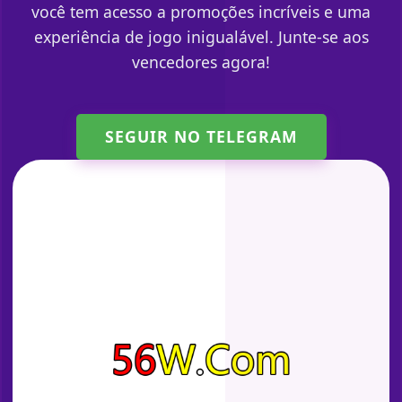
você tem acesso a promoções incríveis e uma
experiência de jogo inigualável. Junte-se aos
vencedores agora!
SEGUIR NO TELEGRAM