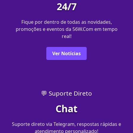
24/7
Fique por dentro de todas as novidades,
promoções e eventos da 56W.Com em tempo
real!
Ver Notícias
💬 Suporte Direto
Chat
Suporte direto via Telegram, respostas rápidas e
atendimento personalizado!