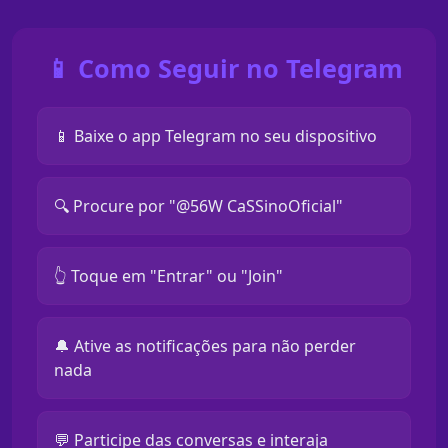
📱 Como Seguir no Telegram
📱 Baixe o app Telegram no seu dispositivo
🔍 Procure por "@56W CaSSinoOficial"
👆 Toque em "Entrar" ou "Join"
🔔 Ative as notificações para não perder
nada
💬 Participe das conversas e interaja