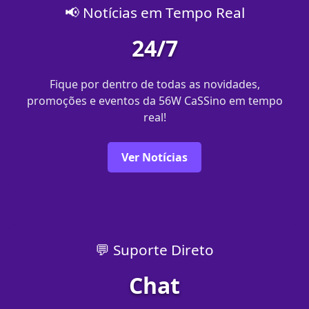
📢 Notícias em Tempo Real
24/7
Fique por dentro de todas as novidades,
promoções e eventos da 56W CaSSino em tempo
real!
Ver Notícias
💬 Suporte Direto
Chat