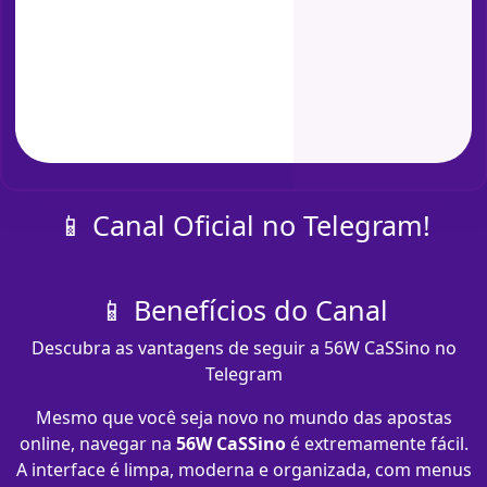
📱 Canal Oficial no Telegram!
📱 Benefícios do Canal
Descubra as vantagens de seguir a 56W CaSSino no
Telegram
Mesmo que você seja novo no mundo das apostas
online, navegar na
56W CaSSino
é extremamente fácil.
A interface é limpa, moderna e organizada, com menus