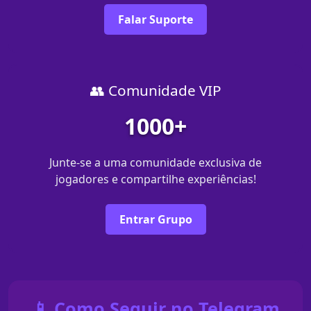
Falar Suporte
👥 Comunidade VIP
1000+
Junte-se a uma comunidade exclusiva de
jogadores e compartilhe experiências!
Entrar Grupo
📱 Como Seguir no Telegram