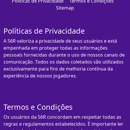
Políticas de Privacidade
Termos e Condições
Sitemap
Políticas de Privacidade
A 56R valoriza a privacidade de seus usuários e está
empenhada em proteger todas as informações
pessoais fornecidas durante o uso de nossos canais de
comunicação. Todos os dados coletados são utilizados
exclusivamente para fins de melhoria contínua da
experiência de nossos jogadores.
Termos e Condições
Os usuários da 56R concordam em respeitar todas as
regras e regulamentos estabelecidos. É importante ler