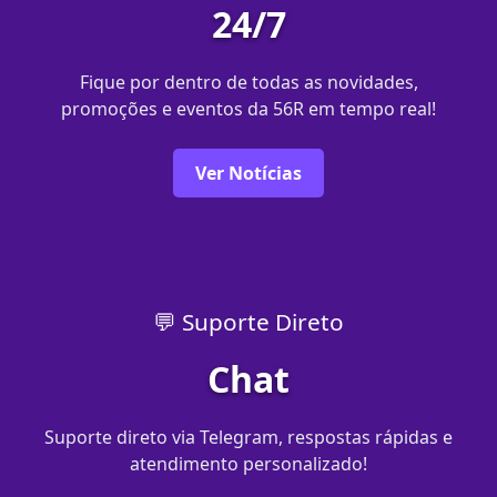
24/7
Fique por dentro de todas as novidades,
promoções e eventos da 56R em tempo real!
Ver Notícias
💬 Suporte Direto
Chat
Suporte direto via Telegram, respostas rápidas e
atendimento personalizado!