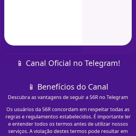
📱 Canal Oficial no Telegram!
📱 Benefícios do Canal
Descubra as vantagens de seguir a 56R no Telegram
Os usuários da 56R concordam em respeitar todas as
regras e regulamentos estabelecidos. É importante ler
e entender todos os termos antes de utilizar nossos
serviços. A violação destes termos pode resultar em