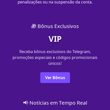
penalizações ou na suspensão da conta.
🎁 Bônus Exclusivos
VIP
Receba bônus exclusivos do Telegram,
promoções especiais e códigos promocionais
únicos!
Ver Bônus
📢 Notícias em Tempo Real