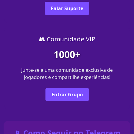
Falar Suporte
👥 Comunidade VIP
1000+
Junte-se a uma comunidade exclusiva de
jogadores e compartilhe experiências!
Entrar Grupo
📱 Como Seguir no Telegram