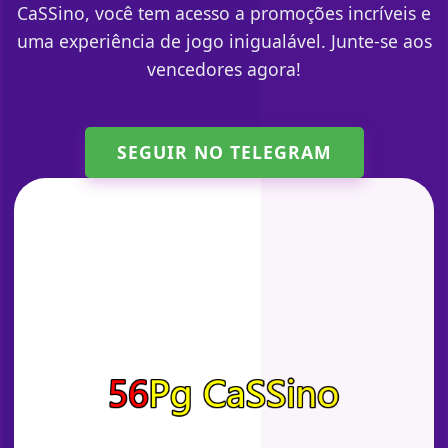
CaSSino, você tem acesso a promoções incríveis e
uma experiência de jogo inigualável. Junte-se aos
vencedores agora!
SEGUIR NO TELEGRAM