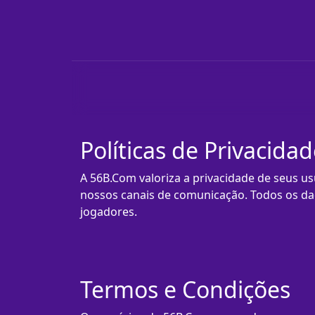
Políticas de Privacida
A 56B.Com valoriza a privacidade de seus u
nossos canais de comunicação. Todos os dad
jogadores.
Termos e Condições