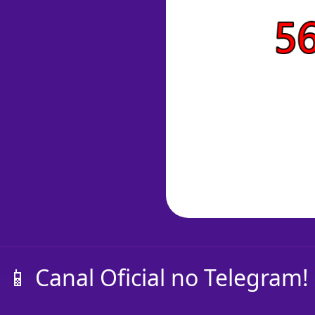
📱 Canal Oficial no Telegram!