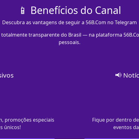
📱 Benefícios do Canal
Descubra as vantagens de seguir a 56B.Com no Telegram
 totalmente transparente do Brasil — na plataforma 56B.Com 
pessoais.
sivos
📢 Notí
m, promoções especiais
Fique por dentro d
s únicos!
eventos da