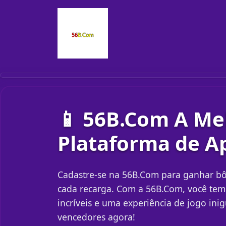
📱 56B.Com A Me
Plataforma de A
Cadastre-se na 56B.Com para ganhar b
cada recarga. Com a 56B.Com, você te
incríveis e uma experiência de jogo inig
vencedores agora!