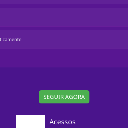
a
aticamente
SEGUIR AGORA
Acessos