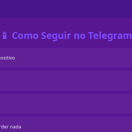
📱 Como Seguir no Telegram
ositivo
erder nada