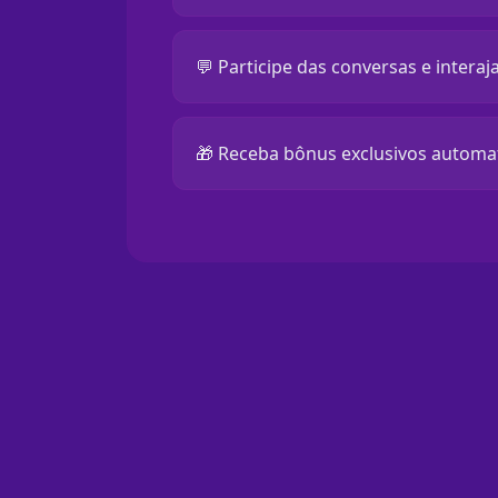
💬 Participe das conversas e interaj
🎁 Receba bônus exclusivos autom