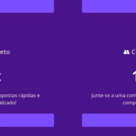
reto
👥 
t
espostas rápidas e
Junte-se a uma com
lizado!
compa
e