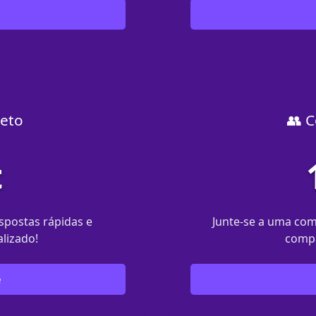
reto
👥 
t
espostas rápidas e
Junte-se a uma com
lizado!
compa
e