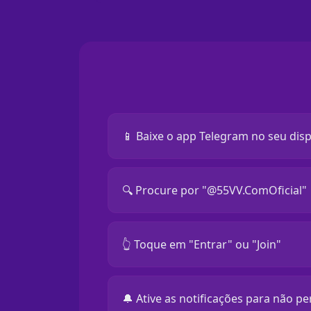
📱 Baixe o app Telegram no seu disp
🔍 Procure por "@55VV.ComOficial"
👆 Toque em "Entrar" ou "Join"
🔔 Ative as notificações para não p