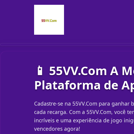
📱 55VV.Com A M
Plataforma de A
Cadastre-se na 55VV.Com para ganhar 
cada recarga. Com a 55VV.Com, você t
incríveis e uma experiência de jogo inig
vencedores agora!