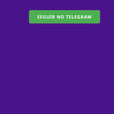
SEGUIR NO TELEGRAM