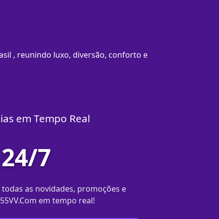
l , reunindo luxo, diversão, conforto e
cias em Tempo Real
24/7
e todas as novidades, promoções e
 55VV.Com em tempo real!