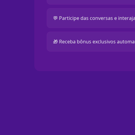
💬 Participe das conversas e interaj
🎁 Receba bônus exclusivos autom