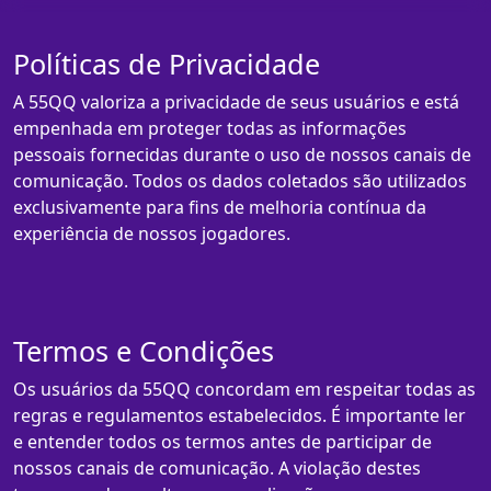
Políticas de Privacidade
A 55QQ valoriza a privacidade de seus usuários e está
empenhada em proteger todas as informações
pessoais fornecidas durante o uso de nossos canais de
comunicação. Todos os dados coletados são utilizados
exclusivamente para fins de melhoria contínua da
experiência de nossos jogadores.
Termos e Condições
Os usuários da 55QQ concordam em respeitar todas as
regras e regulamentos estabelecidos. É importante ler
e entender todos os termos antes de participar de
nossos canais de comunicação. A violação destes