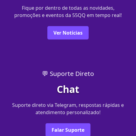
Fique por dentro de todas as novidades,
promoções e eventos da 55QQ em tempo real!
Ver Notícias
💬 Suporte Direto
Chat
Suporte direto via Telegram, respostas rápidas e
atendimento personalizado!
Falar Suporte