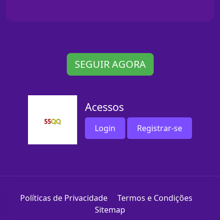
SEGUIR AGORA
Acessos
Login
Registrar-se
Políticas de Privacidade
Termos e Condições
Sitemap