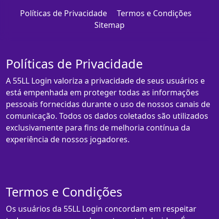
Políticas de Privacidade
Termos e Condições
Sitemap
Políticas de Privacidade
A 55LL Login valoriza a privacidade de seus usuários e
está empenhada em proteger todas as informações
pessoais fornecidas durante o uso de nossos canais de
comunicação. Todos os dados coletados são utilizados
exclusivamente para fins de melhoria contínua da
experiência de nossos jogadores.
Termos e Condições
Os usuários da 55LL Login concordam em respeitar