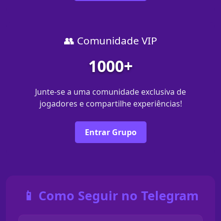
👥 Comunidade VIP
1000+
Junte-se a uma comunidade exclusiva de
jogadores e compartilhe experiências!
Entrar Grupo
📱 Como Seguir no Telegram