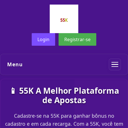
Login
Registrar-se
Menu
📱 55K A Melhor Plataforma
de Apostas
Cadastre-se na 55K para ganhar bônus no
cadastro e em cada recarga. Com a 55K, você tem