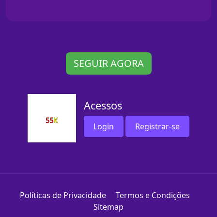
SEGUIR AGORA
Acessos
Login
Registrar-se
Políticas de Privacidade
Termos e Condições
Sitemap