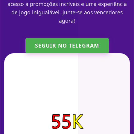
acesso a promoções incríveis e uma experiência
de jogo inigualável. Junte-se aos vencedores
agora!
SEGUIR NO TELEGRAM