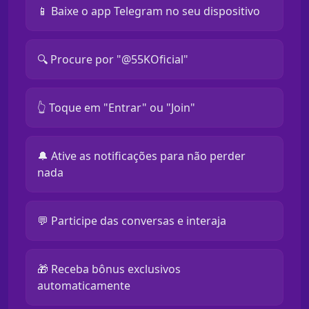
📱 Baixe o app Telegram no seu dispositivo
🔍 Procure por "@55KOficial"
👆 Toque em "Entrar" ou "Join"
🔔 Ative as notificações para não perder
nada
💬 Participe das conversas e interaja
🎁 Receba bônus exclusivos
automaticamente