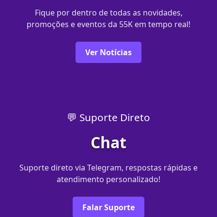
Fique por dentro de todas as novidades,
promoções e eventos da 55K em tempo real!
Ver Notícias
💬 Suporte Direto
Chat
Suporte direto via Telegram, respostas rápidas e
atendimento personalizado!
Falar Suporte