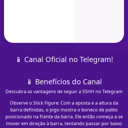
📱 Canal Oficial no Telegram!
📱 Benefícios do Canal
Descubra as vantagens de seguir a 55HH no Telegram
Observe o Stick Figure: Com a aposta e a altura da
barra definidas, o jogo mostra o boneco de palito
posicionado na frente da barra. Ele então começa a se
mover em direção à barra, tentando passar por baixo