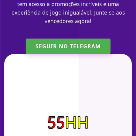
tem acesso a promoções incríveis e uma
experiência de jogo inigualável. Junte-se aos
vencedores agora!
SEGUIR NO TELEGRAM