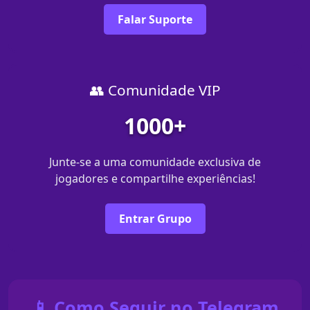
Falar Suporte
👥 Comunidade VIP
1000+
Junte-se a uma comunidade exclusiva de
jogadores e compartilhe experiências!
Entrar Grupo
📱 Como Seguir no Telegram