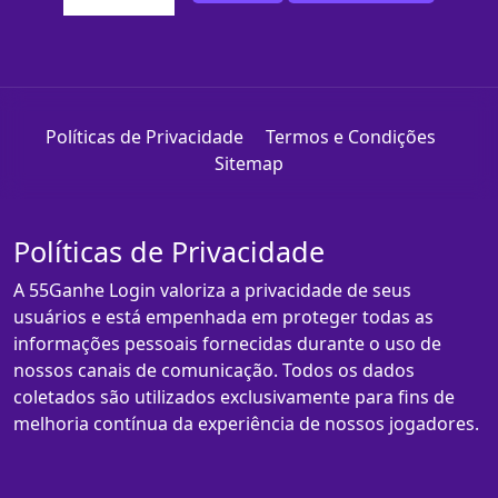
Políticas de Privacidade
Termos e Condições
Sitemap
Políticas de Privacidade
A 55Ganhe Login valoriza a privacidade de seus
usuários e está empenhada em proteger todas as
informações pessoais fornecidas durante o uso de
nossos canais de comunicação. Todos os dados
coletados são utilizados exclusivamente para fins de
melhoria contínua da experiência de nossos jogadores.