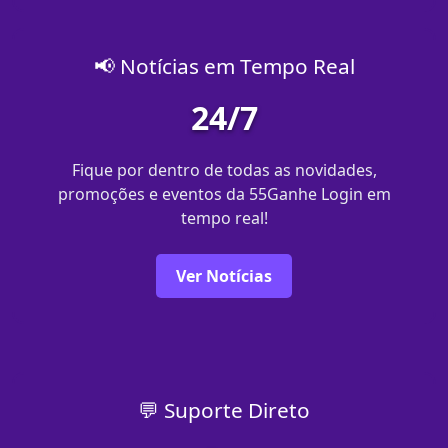
📢 Notícias em Tempo Real
24/7
Fique por dentro de todas as novidades,
promoções e eventos da 55Ganhe Login em
tempo real!
Ver Notícias
💬 Suporte Direto