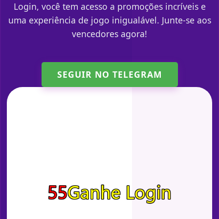
Login, você tem acesso a promoções incríveis e
uma experiência de jogo inigualável. Junte-se aos
vencedores agora!
SEGUIR NO TELEGRAM