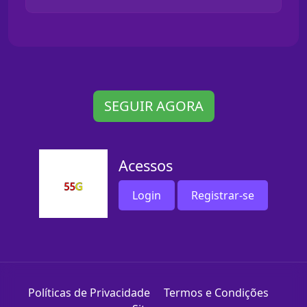
SEGUIR AGORA
Acessos
Login
Registrar-se
Políticas de Privacidade
Termos e Condições