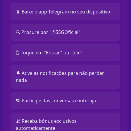
📱 Baixe o app Telegram no seu dispositivo
🔍 Procure por "@55GOficial"
👆 Toque em "Entrar" ou "Join"
🔔 Ative as notificações para não perder
nada
💬 Participe das conversas e interaja
🎁 Receba bônus exclusivos
automaticamente