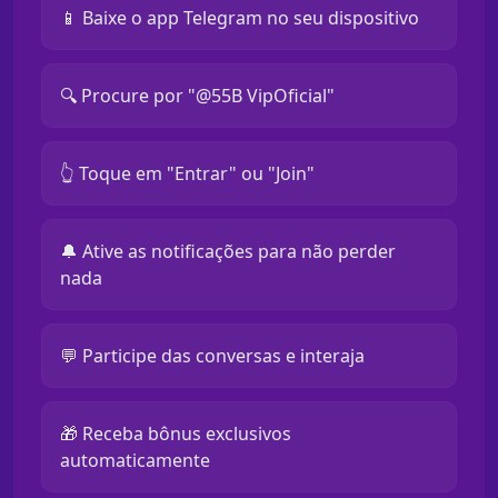
📱 Baixe o app Telegram no seu dispositivo
🔍 Procure por "@55B VipOficial"
👆 Toque em "Entrar" ou "Join"
🔔 Ative as notificações para não perder
nada
💬 Participe das conversas e interaja
🎁 Receba bônus exclusivos
automaticamente