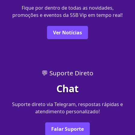
Fique por dentro de todas as novidades,
promoções e eventos da 55B Vip em tempo real!
Ver Notícias
💬 Suporte Direto
Chat
Suporte direto via Telegram, respostas rápidas e
atendimento personalizado!
Falar Suporte