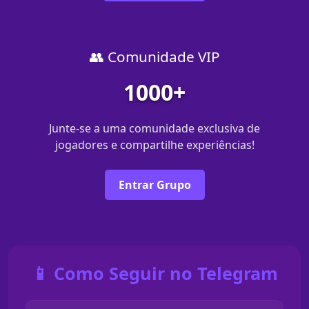
👥 Comunidade VIP
1000+
Junte-se a uma comunidade exclusiva de
jogadores e compartilhe experiências!
Entrar Grupo
📱 Como Seguir no Telegram