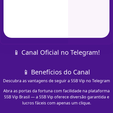
📱 Canal Oficial no Telegram!
📱 Benefícios do Canal
Descubra as vantagens de seguir a 55B Vip no Telegram
Abra as portas da fortuna com facilidade na plataforma
55B Vip Brasil — a 55B Vip oferece diversão garantida e
lucros fáceis com apenas um clique.