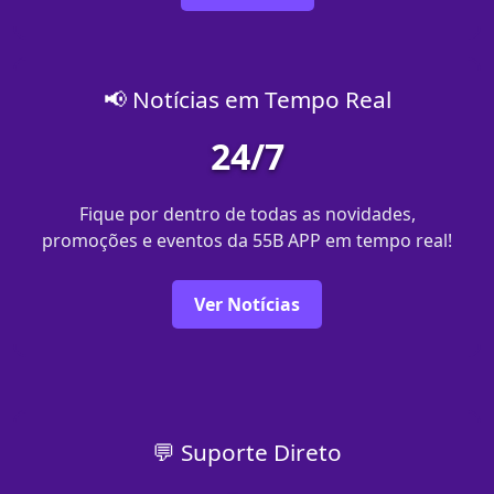
📢 Notícias em Tempo Real
24/7
Fique por dentro de todas as novidades,
promoções e eventos da 55B APP em tempo real!
Ver Notícias
💬 Suporte Direto