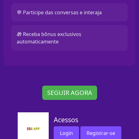
💬 Participe das conversas e interaja
🎁 Receba bônus exclusivos
automaticamente
SEGUIR AGORA
Acessos
Login
Registrar-se