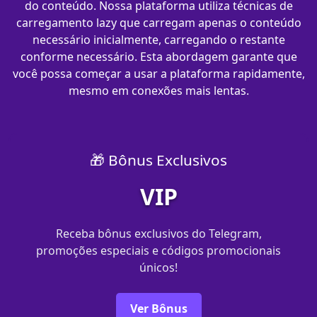
do conteúdo. Nossa plataforma utiliza técnicas de
carregamento lazy que carregam apenas o conteúdo
necessário inicialmente, carregando o restante
conforme necessário. Esta abordagem garante que
você possa começar a usar a plataforma rapidamente,
mesmo em conexões mais lentas.
🎁 Bônus Exclusivos
VIP
Receba bônus exclusivos do Telegram,
promoções especiais e códigos promocionais
únicos!
Ver Bônus