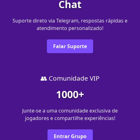
Chat
Suporte direto via Telegram, respostas rápidas e
atendimento personalizado!
Falar Suporte
👥 Comunidade VIP
1000+
Junte-se a uma comunidade exclusiva de
jogadores e compartilhe experiências!
Entrar Grupo