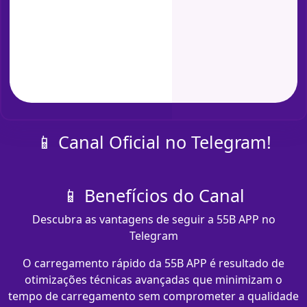
📱 Canal Oficial no Telegram!
📱 Benefícios do Canal
Descubra as vantagens de seguir a 55B APP no
Telegram
O carregamento rápido da 55B APP é resultado de
otimizações técnicas avançadas que minimizam o
tempo de carregamento sem comprometer a qualidade