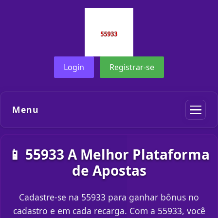
Login
Registrar-se
Menu
📱 55933 A Melhor Plataforma
de Apostas
Cadastre-se na 55933 para ganhar bônus no
cadastro e em cada recarga. Com a 55933, você