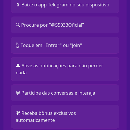
📱 Baixe o app Telegram no seu dispositivo
🔍 Procure por "@55933Oficial"
👆 Toque em "Entrar" ou "Join"
🔔 Ative as notificações para não perder
nada
💬 Participe das conversas e interaja
🎁 Receba bônus exclusivos
automaticamente