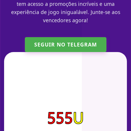
tem acesso a promoções incríveis e uma
experiência de jogo inigualável. Junte-se aos
vencedores agora!
SEGUIR NO TELEGRAM