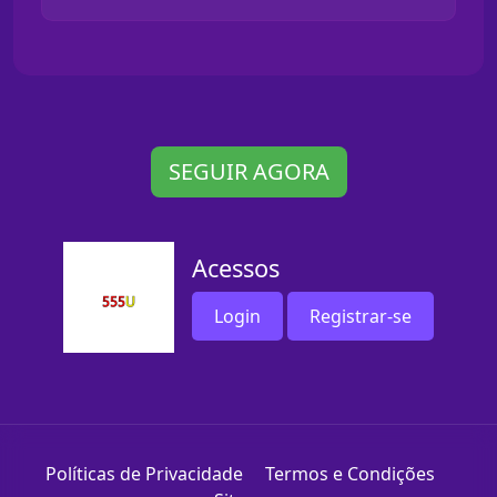
SEGUIR AGORA
Acessos
Login
Registrar-se
Políticas de Privacidade
Termos e Condições