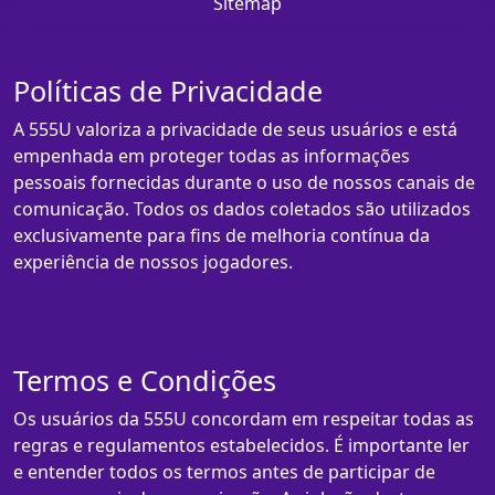
Sitemap
Políticas de Privacidade
A 555U valoriza a privacidade de seus usuários e está
empenhada em proteger todas as informações
pessoais fornecidas durante o uso de nossos canais de
comunicação. Todos os dados coletados são utilizados
exclusivamente para fins de melhoria contínua da
experiência de nossos jogadores.
Termos e Condições
Os usuários da 555U concordam em respeitar todas as
regras e regulamentos estabelecidos. É importante ler
e entender todos os termos antes de participar de