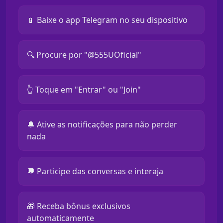
📱 Baixe o app Telegram no seu dispositivo
🔍 Procure por "@555UOficial"
👆 Toque em "Entrar" ou "Join"
🔔 Ative as notificações para não perder
nada
💬 Participe das conversas e interaja
🎁 Receba bônus exclusivos
automaticamente