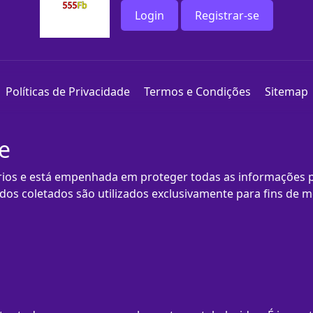
Login
Registrar-se
Políticas de Privacidade
Termos e Condições
Sitemap
de
ários e está empenhada em proteger todas as informações 
os coletados são utilizados exclusivamente para fins de m