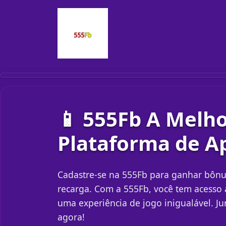
📱 555Fb A Melh
Plataforma de A
Cadastre-se na 555Fb para ganhar bônu
recarga. Com a 555Fb, você tem acesso 
uma experiência de jogo inigualável. J
agora!