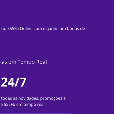
in no 555Fb Online com e ganhe um bônus de
cias em Tempo Real
24/7
e todas as novidades, promoções e
da 555Fb em tempo real!