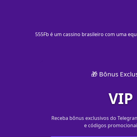
555Fb é um cassino brasileiro com uma equ
🎁 Bônus Exclu
VIP
Receba bônus exclusivos do Telegra
e códigos promocionai