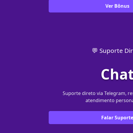
Ver Bônus
💬 Suporte Di
Cha
Suporte direto via Telegram, r
atendimento persona
Falar Suport