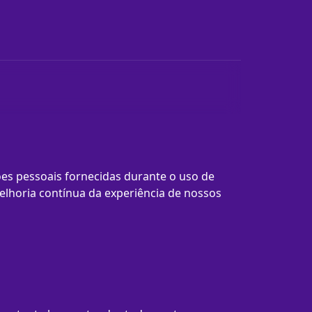
es pessoais fornecidas durante o uso de
elhoria contínua da experiência de nossos