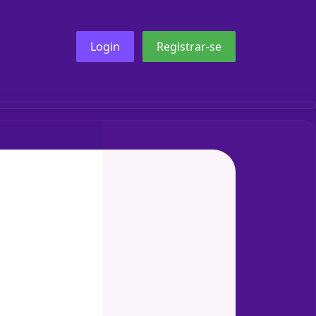
Login
Registrar-se