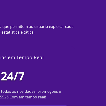
vo que permitem ao usuário explorar cada
tatística e tática:
cias em Tempo Real
24/7
e todas as novidades, promoções e
 5526 Com em tempo real!