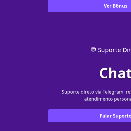
Ver Bônus
💬 Suporte Di
Cha
Suporte direto via Telegram, r
atendimento persona
Falar Suport