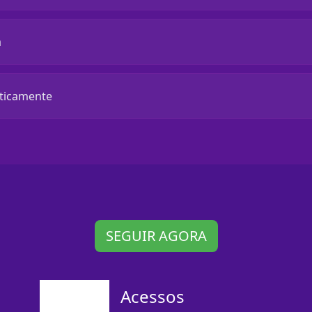
a
aticamente
SEGUIR AGORA
Acessos