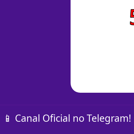
📱 Canal Oficial no Telegram!