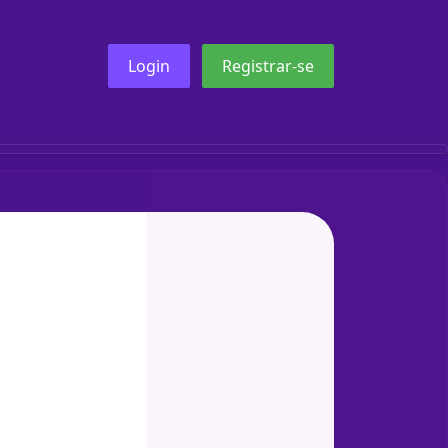
Login
Registrar-se