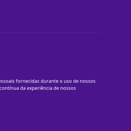
essoais fornecidas durante o uso de nossos
 contínua da experiência de nossos