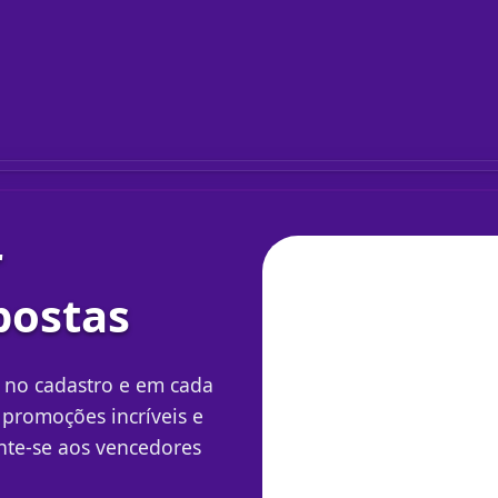
r
postas
 no cadastro e em cada
 promoções incríveis e
unte-se aos vencedores