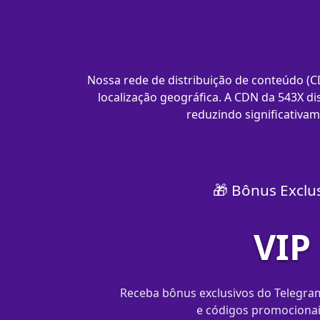
Nossa rede de distribuição de conteúdo (
localização geográfica. A CDN da 543X d
reduzindo significativa
🎁 Bônus Exclu
VIP
Receba bônus exclusivos do Telegra
e códigos promocionai