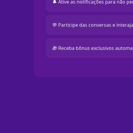
🔔 Ative as notificações para não p
💬 Participe das conversas e interaj
🎁 Receba bônus exclusivos autom