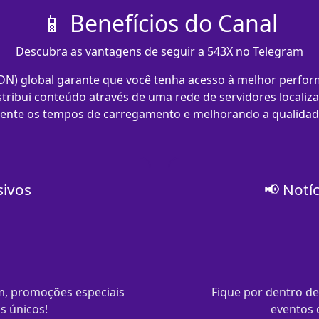
📱 Benefícios do Canal
Descubra as vantagens de seguir a 543X no Telegram
CDN) global garante que você tenha acesso à melhor perfo
istribui conteúdo através de uma rede de servidores local
mente os tempos de carregamento e melhorando a qualidade
sivos
📢 Notí
m, promoções especiais
Fique por dentro d
s únicos!
eventos 