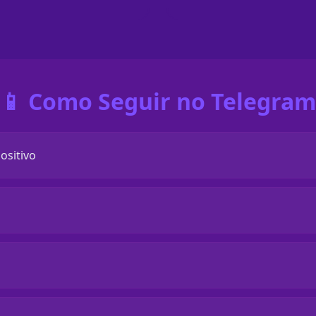
📱 Como Seguir no Telegram
ositivo