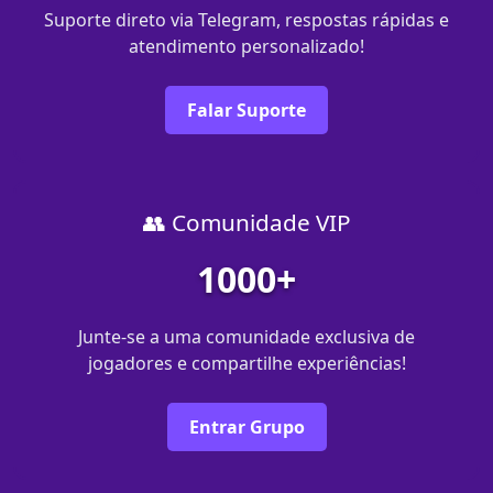
Suporte direto via Telegram, respostas rápidas e
atendimento personalizado!
Falar Suporte
👥 Comunidade VIP
1000+
Junte-se a uma comunidade exclusiva de
jogadores e compartilhe experiências!
Entrar Grupo