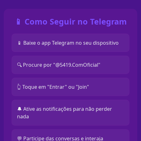
📱 Como Seguir no Telegram
📱 Baixe o app Telegram no seu dispositivo
🔍 Procure por "@5419.ComOficial"
👆 Toque em "Entrar" ou "Join"
🔔 Ative as notificações para não perder
nada
💬 Participe das conversas e interaja