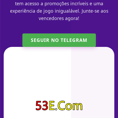
tem acesso a promoções incríveis e uma
experiência de jogo inigualável. Junte-se aos
vencedores agora!
SEGUIR NO TELEGRAM