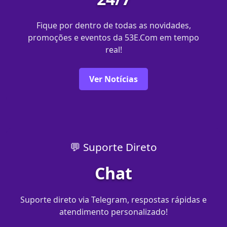
Fique por dentro de todas as novidades,
promoções e eventos da 53E.Com em tempo
real!
Ver Notícias
💬 Suporte Direto
Chat
Suporte direto via Telegram, respostas rápidas e
atendimento personalizado!