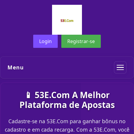
Login
Registrar-se
Menu
📱 53E.Com A Melhor
Plataforma de Apostas
Cadastre-se na 53E.Com para ganhar bônus no
cadastro e em cada recarga. Com a 53E.Com, você