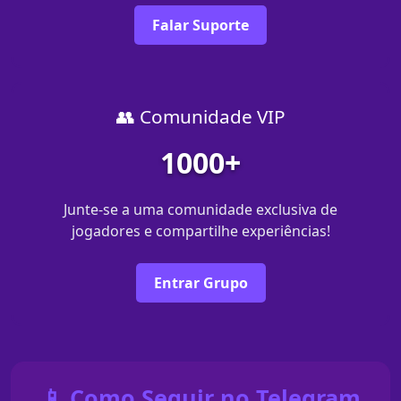
Falar Suporte
👥 Comunidade VIP
1000+
Junte-se a uma comunidade exclusiva de
jogadores e compartilhe experiências!
Entrar Grupo
📱 Como Seguir no Telegram