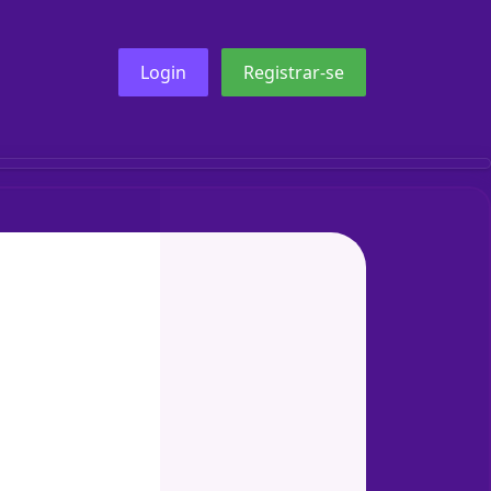
Login
Registrar-se