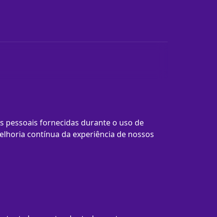
s pessoais fornecidas durante o uso de
elhoria contínua da experiência de nossos