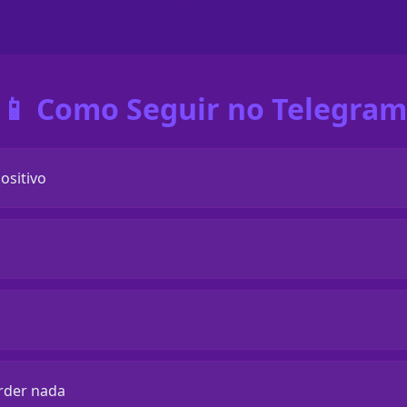
📱 Como Seguir no Telegram
ositivo
erder nada