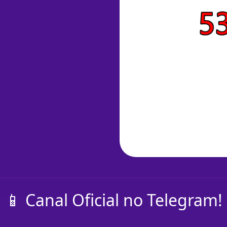
📱 Canal Oficial no Telegram!