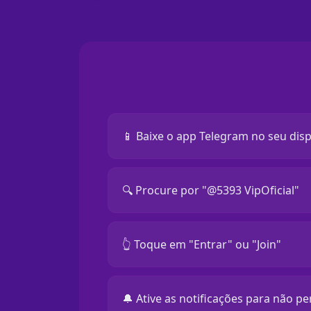
📱 Baixe o app Telegram no seu disp
🔍 Procure por "@5393 VipOficial"
👆 Toque em "Entrar" ou "Join"
🔔 Ative as notificações para não p