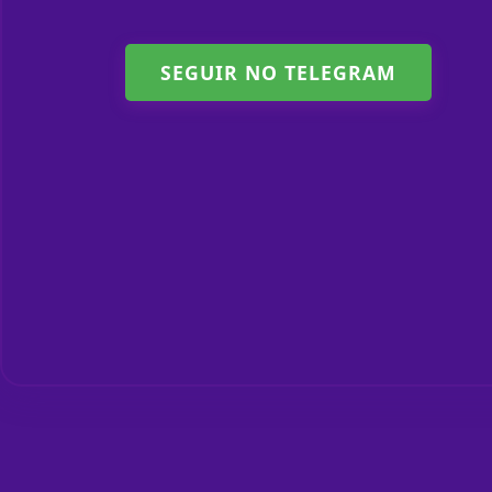
SEGUIR NO TELEGRAM