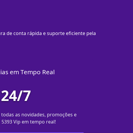
ra de conta rápida e suporte eficiente pela
cias em Tempo Real
24/7
e todas as novidades, promoções e
 5393 Vip em tempo real!