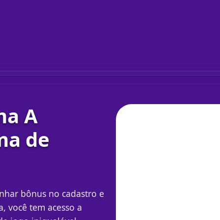
ma A
ma de
anhar bônus no cadastro e
, você tem acesso a