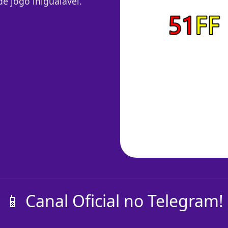
e jogo inigualável.
📱 Canal Oficial no Telegram!