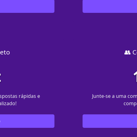
reto
👥 
t
espostas rápidas e
Junte-se a uma com
lizado!
compa
e