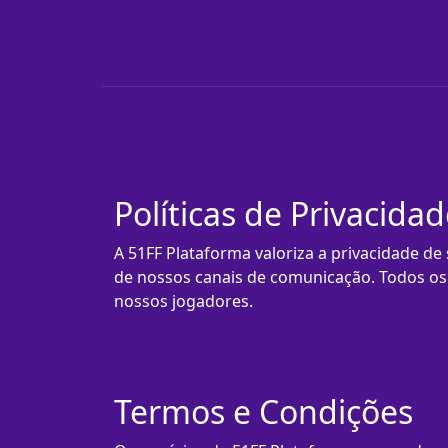
Políticas de Privacida
A 51FF Plataforma valoriza a privacidade d
de nossos canais de comunicação. Todos os 
nossos jogadores.
Termos e Condições