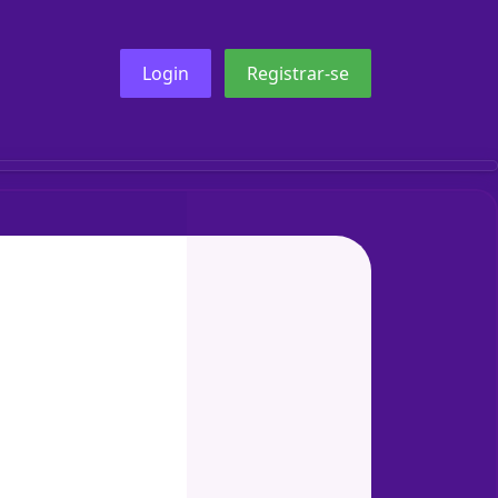
Login
Registrar-se